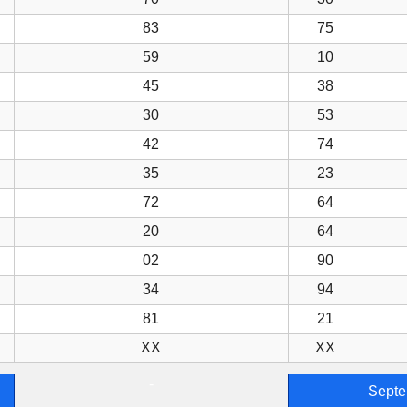
83
75
59
10
45
38
30
53
42
74
35
23
72
64
20
64
02
90
34
94
81
21
XX
XX
-
Septe