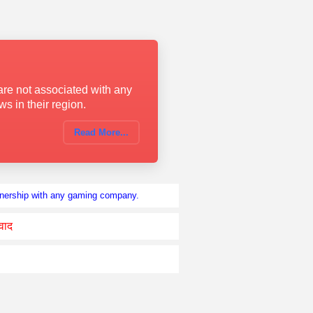
are not associated with any
ws in their region.
Read More...
tenership with any gaming company.
यवाद