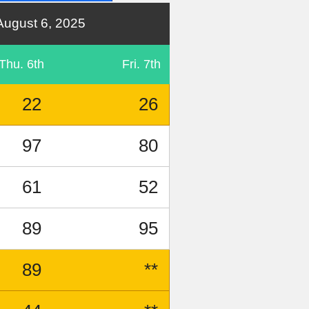
 August 6, 2025
Thu. 6th
Fri. 7th
22
26
97
80
61
52
89
95
89
**