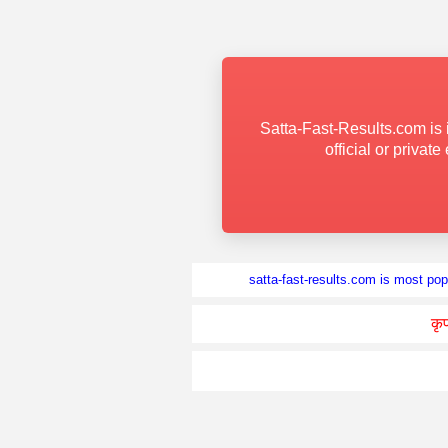
Satta-Fast-Results.com is 
official or privat
satta-fast-results.com is most po
कृप