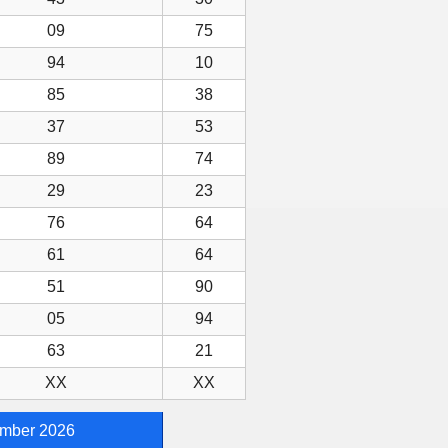
09
75
94
10
85
38
37
53
89
74
29
23
76
64
61
64
51
90
05
94
63
21
XX
XX
mber 2026