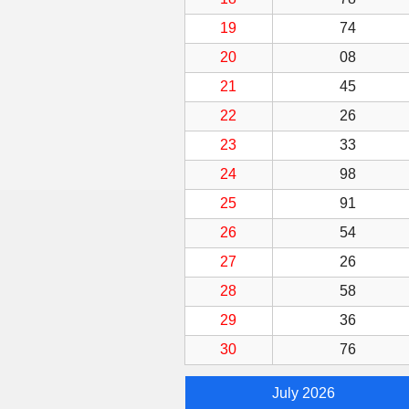
19
74
20
08
21
45
22
26
23
33
24
98
25
91
26
54
27
26
28
58
29
36
30
76
July 2026