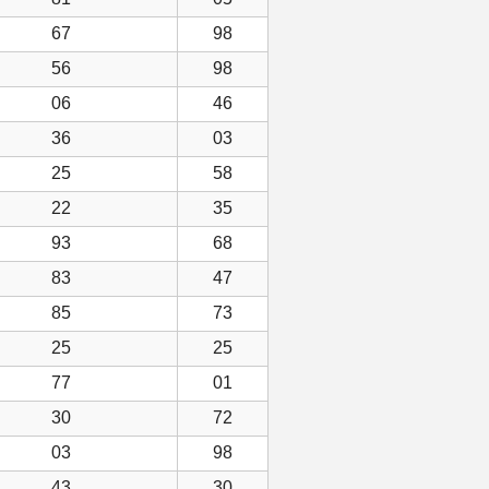
67
98
56
98
06
46
36
03
25
58
22
35
93
68
83
47
85
73
25
25
77
01
30
72
03
98
43
30