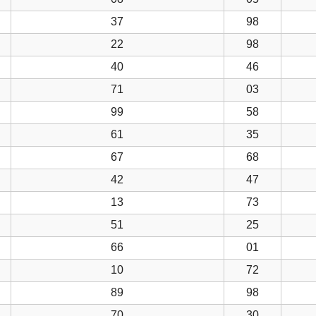
37
98
22
98
40
46
71
03
99
58
61
35
67
68
42
47
13
73
51
25
66
01
10
72
89
98
70
30