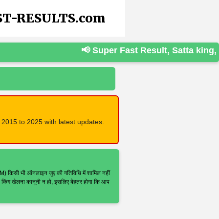
ST-RESULTS.com
📢 Super Fast Result, Satta king, Sat
2015 to 2025 with latest updates.
 किसी भी ऑनलाइन जुए की गतिविधि में शामिल नहीं
्टा किंग खेलना कानूनी न हो, इसलिए बेहतर होगा कि आप