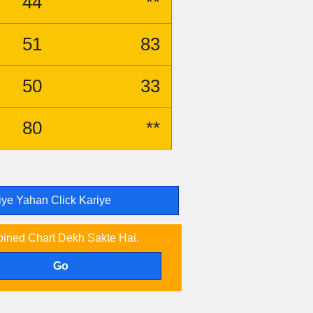
44
**
51
83
50
33
80
**
iye Yahan Click Kariye
ined Chart Dekh Sakte Hai.