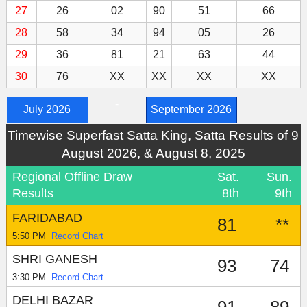
27
26
02
90
51
66
28
58
34
94
05
26
29
36
81
21
63
44
30
76
XX
XX
XX
XX
-
July 2026
September 2026
Timewise Superfast Satta King, Satta Results of 9
August 2026, & August 8, 2025
Regional Offline Draw
Sat.
Sun.
Results
8th
9th
FARIDABAD
81
**
5:50 PM
Record Chart
SHRI GANESH
93
74
3:30 PM
Record Chart
DELHI BAZAR