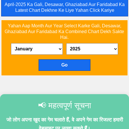
April-2025 Ka Gali, Desawar, Ghaziabad Aur Faridabad Ka
Latest Chart Dekhne Ke Liye Yahan Click Kariye
Yahan Aap Month Aur Year Select Karke Gali, Desawar,
Ghaziabad Aur Faridabad Ka Combined Chart Dekh Sakte
Hai.
📢 महत्वपूर्ण सूचना
जो लोग अपना खुद का गेम चलाते हैं, वे अपने गेम का रिजल्ट हमारी
वेबसाइट पर लगवा सकते हैं।