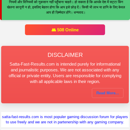
नियमों और विनियमों को नुकसान नहीं पहुँचाना चाहते। हो सकता है कि आपके देश में सट्टा किंग
खेलना कानूनी न हो, इसलिए बेहतर होगा कि आप इसे छोड़ दें। किसी भी लाभ या हानि के लिए केवल
आप ही ज़िम्मेदार होंगे। धन्यवाद।
👥
508
Online
DISCLAIMER
Satta-Fast-Results.com is intended purely for informational
and journalistic purposes. We are not associated with any
official or private entity. Users are responsible for complying
with all applicable laws in their region.
Read More...
satta-fast-results.com is most populer gaming discussion forum for players
to use freely and we are not in partenership with any gaming company.