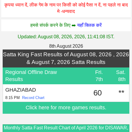
कृपया ध्यान दें, लीक गेम के नाम पर किसी को कोई पैसा न दें, ना पहले ना बाद
मे -धन्यवाद
हमसे संपर्क करने के लिए ➡️
यहाँ क्लिक करें
Updated:
August 08, 2026, 2026, 11:41:08
IST.
8th August 2026
Satta King Fast Results of August 08, 2026 , 2026
& August 7, 2026 Satta Results
Regional Offline Draw
Fri.
Sat.
Results
7th
8th
GHAZIABAD
60
**
8:15 PM
Record Chart
Click here for more games results.
Monthly Satta Fast Result Chart of April 2026 for DISAWAR,