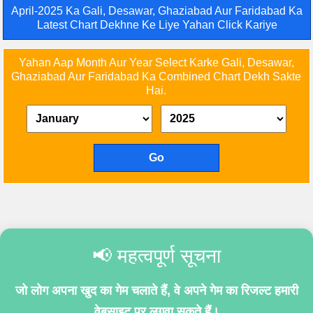
April-2025 Ka Gali, Desawar, Ghaziabad Aur Faridabad Ka
Latest Chart Dekhne Ke Liye Yahan Click Kariye
Yahan Aap Month Aur Year Select Karke Gali, Desawar,
Ghaziabad Aur Faridabad Ka Combined Chart Dekh Sakte
Hai.
📢 महत्वपूर्ण सूचना
जो लोग अपना खुद का गेम चलाते हैं, वे अपने गेम का रिजल्ट हमारी
वेबसाइट पर लगवा सकते हैं।