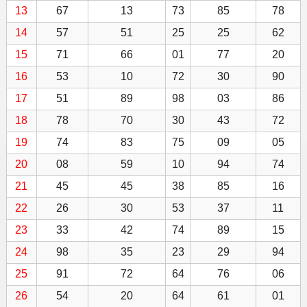
13
67
13
73
85
78
14
57
51
25
25
62
15
71
66
01
77
20
16
53
10
72
30
90
17
51
89
98
03
86
18
78
70
30
43
72
19
74
83
75
09
05
20
08
59
10
94
74
21
45
45
38
85
16
22
26
30
53
37
11
23
33
42
74
89
15
24
98
35
23
29
94
25
91
72
64
76
06
26
54
20
64
61
01