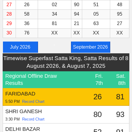
27
26
02
90
51
48
28
58
34
94
05
95
29
36
81
21
63
27
30
76
XX
XX
XX
XX
-
July 2026
September 2026
Timewise Superfast Satta King, Satta Results of 8
August 2026, & August 7, 2025
Regional Offline Draw
Fri.
Sat.
Results
7th
8th
FARIDABAD
26
81
5:50 PM
Record Chart
SHRI GANESH
80
93
3:30 PM
Record Chart
DELHI BAZAR