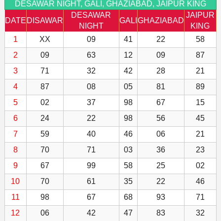
DESAWAR NIGHT, GALI, GHAZIABAD, JAIPUR KING
DESAWAR
JAIPUR
DATE
DISAWAR
GALI
GHAZIABAD
NIGHT
KING
1
XX
09
41
22
58
2
09
63
12
09
87
3
71
32
42
28
21
4
87
08
05
81
89
5
02
37
98
67
15
6
24
22
98
56
45
7
59
40
46
06
21
8
70
71
03
36
23
9
67
99
58
25
02
10
70
61
35
22
46
11
98
67
68
93
71
12
06
42
47
83
32