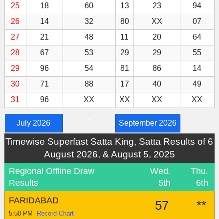
25
18
60
13
23
94
26
14
32
80
XX
07
27
21
48
11
20
64
28
67
53
29
29
55
29
96
54
81
86
14
30
71
88
17
40
49
31
96
XX
XX
XX
XX
-
July 2026
September 2026
Timewise Superfast Satta King, Satta Results of 6
August 2026, & August 5, 2025
Regional Offline Draw
Wed.
Thu.
Results
5th
6th
FARIDABAD
57
**
5:50 PM
Record Chart