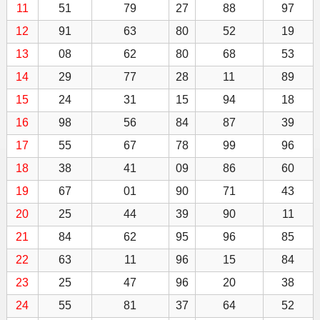
11
51
79
27
88
97
12
91
63
80
52
19
13
08
62
80
68
53
14
29
77
28
11
89
15
24
31
15
94
18
16
98
56
84
87
39
17
55
67
78
99
96
18
38
41
09
86
60
19
67
01
90
71
43
20
25
44
39
90
11
21
84
62
95
96
85
22
63
11
96
15
84
23
25
47
96
20
38
24
55
81
37
64
52