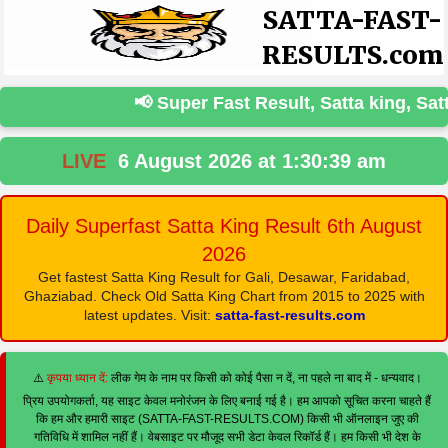
SATTA-FAST-
RESULTS.com
📢 Super Fast Result, Satta king, Satt
LIVE
6 August 2026 at 1:30:39 am
Daily Superfast Satta King Result 6th August
2026
Get fastest
Satta King Result
for
Gali, Desawar, Faridabad,
Ghaziabad
. Check
Old Satta King Chart
from 2015 to 2025 with
latest updates. Visit:
satta-fast-results.com
⚠️
कृपया ध्यान दें:
लीक गेम के नाम पर किसी को कोई पैसा न दें, ना पहले ना बाद में - धन्यवाद।
प्रिय उपयोगकर्ता, यह साइट केवल मनोरंजन के लिए बनाई गई है। हम आपको सूचित करना चाहते हैं
कि हम और हमारी साइट (SATTA-FAST-RESULTS.COM) किसी भी ऑनलाइन जुए की
गतिविधि में शामिल नहीं हैं। वेबसाइट पर मौजूद सभी डेटा केवल रिकॉर्ड हैं। हम किसी भी देश के