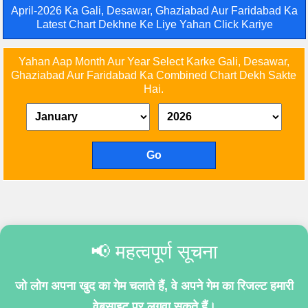
April-2026 Ka Gali, Desawar, Ghaziabad Aur Faridabad Ka
Latest Chart Dekhne Ke Liye Yahan Click Kariye
Yahan Aap Month Aur Year Select Karke Gali, Desawar,
Ghaziabad Aur Faridabad Ka Combined Chart Dekh Sakte
Hai.
📢 महत्वपूर्ण सूचना
जो लोग अपना खुद का गेम चलाते हैं, वे अपने गेम का रिजल्ट हमारी
वेबसाइट पर लगवा सकते हैं।