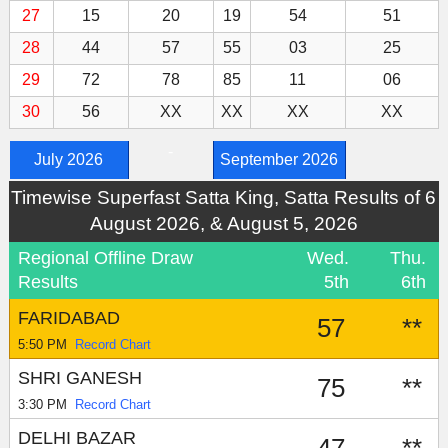
27
15
20
19
54
51
28
44
57
55
03
25
29
72
78
85
11
06
30
56
XX
XX
XX
XX
-
July 2026
September 2026
Timewise Superfast Satta King, Satta Results of 6
August 2026, & August 5, 2026
Regional Offline Draw
Wed.
Thu.
Results
5th
6th
FARIDABAD
57
**
5:50 PM
Record Chart
SHRI GANESH
75
**
3:30 PM
Record Chart
DELHI BAZAR