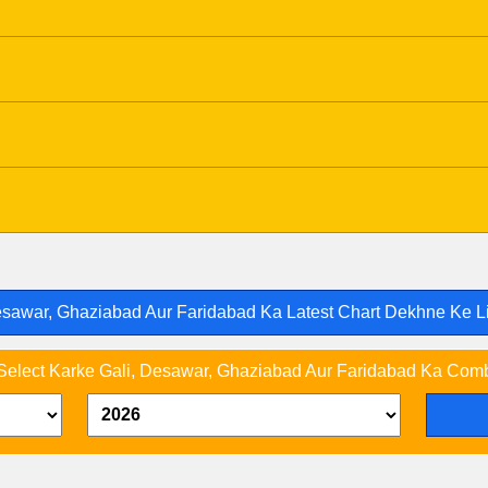
esawar, Ghaziabad Aur Faridabad Ka Latest Chart Dekhne Ke L
Select Karke Gali, Desawar, Ghaziabad Aur Faridabad Ka Comb