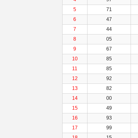
5
71
6
47
7
44
8
05
9
67
10
85
11
85
12
92
13
82
14
00
15
49
16
93
17
99
18
15