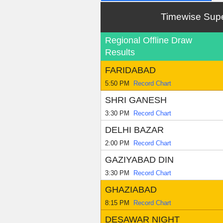
Timewise Super
Regional Offline Draw
Results
FARIDABAD
5:50 PM
Record Chart
SHRI GANESH
3:30 PM
Record Chart
DELHI BAZAR
2:00 PM
Record Chart
GAZIYABAD DIN
3:30 PM
Record Chart
GHAZIABAD
8:15 PM
Record Chart
DESAWAR NIGHT