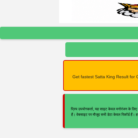
Get fastest
Satta King Result
for
प्रिय उपयोगकर्ता, यह साइट केवल मनोरंजन के ल
हैं। वेबसाइट पर मौजूद सभी डेटा केवल रिकॉर्ड हैं