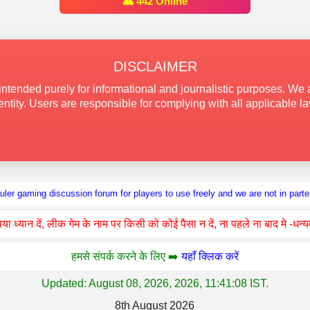
👥
442
Online
DISCLAIMER
intended purely for informational and journalistic purposes. We 
e entity. Users are responsible for complying with all applicable la
puler gaming discussion forum for players to use freely and we are not in par
या ध्यान दें, लीक गेम के नाम पर किसी को कोई पैसा न दें, ना पहले ना बाद मे -धन्
हमसे संपर्क करने के लिए ➡️
यहाँ क्लिक करें
Updated:
August 08, 2026, 2026, 11:41:08
IST.
8th August 2026