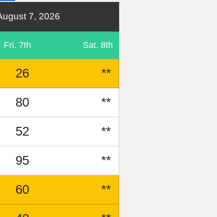
 August 7, 2026
Fri. 7th
Sat. 8th
26
**
80
**
52
**
95
**
60
**