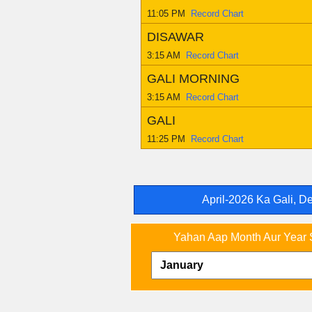
11:05 PM
Record Chart
DISAWAR
3:15 AM
Record Chart
GALI MORNING
3:15 AM
Record Chart
GALI
11:25 PM
Record Chart
April-2026 Ka Gali, D
Yahan Aap Month Aur Year 