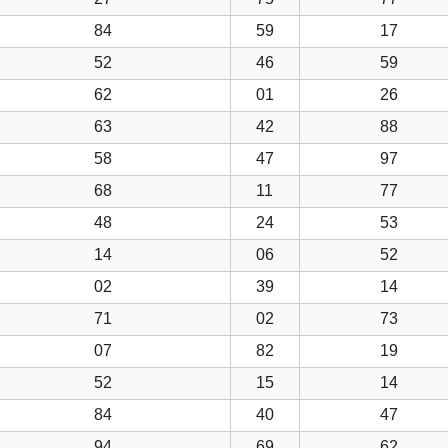
84
59
17
52
46
59
62
01
26
63
42
88
58
47
97
68
11
77
48
24
53
14
06
52
02
39
14
71
02
73
07
82
19
52
15
14
84
40
47
94
69
62