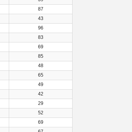
87
43
96
83
69
85
48
65
49
42
29
52
69
67