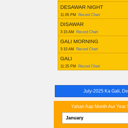
DESAWAR NIGHT
11:05 PM
Record Chart
DISAWAR
3:15 AM
Record Chart
GALI MORNING
3:15 AM
Record Chart
GALI
11:25 PM
Record Chart
July-2025 Ka Gali, D
Yahan Aap Month Aur Year 