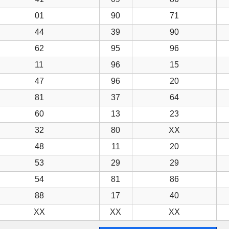
01
90
71
44
39
90
62
95
96
11
96
15
47
96
20
81
37
64
60
13
23
32
80
XX
48
11
20
53
29
29
54
81
86
88
17
40
XX
XX
XX