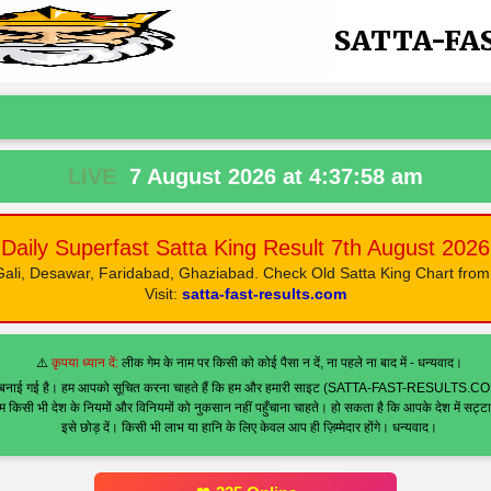
SATTA-FA
LIVE
7 August 2026 at 4:37:59 am
Daily Superfast Satta King Result 7th August 2026
Gali, Desawar, Faridabad, Ghaziabad
. Check
Old Satta King Chart
from 
Visit:
satta-fast-results.com
⚠️
कृपया ध्यान दें:
लीक गेम के नाम पर किसी को कोई पैसा न दें, ना पहले ना बाद में - धन्यवाद।
िए बनाई गई है। हम आपको सूचित करना चाहते हैं कि हम और हमारी साइट (SATTA-FAST-RESULTS.COM)
। हम किसी भी देश के नियमों और विनियमों को नुकसान नहीं पहुँचाना चाहते। हो सकता है कि आपके देश में सट
इसे छोड़ दें। किसी भी लाभ या हानि के लिए केवल आप ही ज़िम्मेदार होंगे। धन्यवाद।