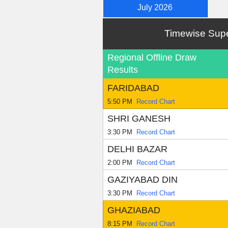
July 2026
Timewise Super
Regional Offline Draw
Results
FARIDABAD
5:50 PM
Record Chart
SHRI GANESH
3:30 PM
Record Chart
DELHI BAZAR
2:00 PM
Record Chart
GAZIYABAD DIN
3:30 PM
Record Chart
GHAZIABAD
8:15 PM
Record Chart