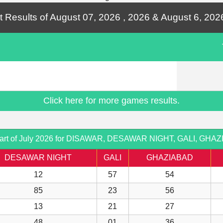
t Results of August 07, 2026 , 2026 & August 6, 202
Click here for more games results.
 Chart of July 2026 for DISAWAR, DESAWAR NIGHT, GALI, G
DESAWAR NIGHT
GALI
GHAZIABAD
12
57
54
85
23
56
13
21
27
48
01
36