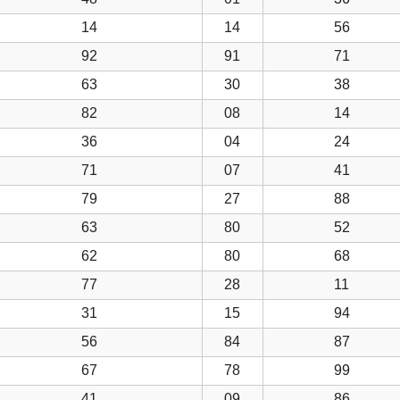
14
14
56
92
91
71
63
30
38
82
08
14
36
04
24
71
07
41
79
27
88
63
80
52
62
80
68
77
28
11
31
15
94
56
84
87
67
78
99
41
09
86