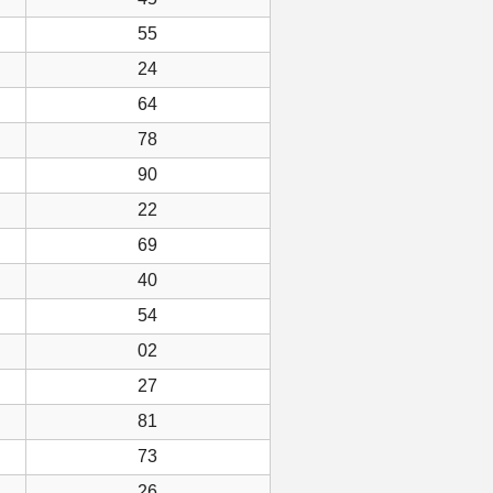
55
24
64
78
90
22
69
40
54
02
27
81
73
26