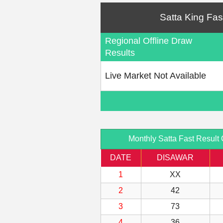
Satta King Fas
Regional Offline Draw
Results
Live Market Not Available
Monthly Satta Fast Resu
DATE
DISAWAR
1
XX
2
42
3
73
4
36