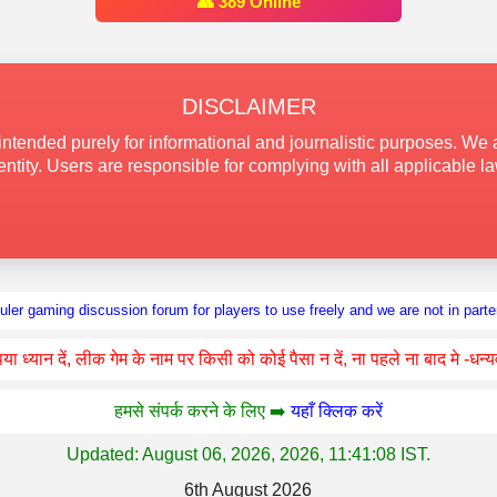
👥
389
Online
DISCLAIMER
intended purely for informational and journalistic purposes. We 
e entity. Users are responsible for complying with all applicable la
puler gaming discussion forum for players to use freely and we are not in par
या ध्यान दें, लीक गेम के नाम पर किसी को कोई पैसा न दें, ना पहले ना बाद मे -धन्
हमसे संपर्क करने के लिए ➡️
यहाँ क्लिक करें
Updated:
August 06, 2026, 2026, 11:41:08
IST.
6th August 2026