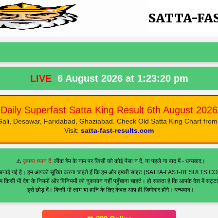
SATTA-FA
LIVE
6 August 2026 at 1:23:21 pm
Daily Superfast Satta King Result 6th August 2026
Gali, Desawar, Faridabad, Ghaziabad
. Check
Old Satta King Chart
from 
Visit:
satta-fast-results.com
⚠️
कृपया ध्यान दें:
लीक गेम के नाम पर किसी को कोई पैसा न दें, ना पहले ना बाद में - धन्यवाद।
िए बनाई गई है। हम आपको सूचित करना चाहते हैं कि हम और हमारी साइट (SATTA-FAST-RESULTS.COM)
। हम किसी भी देश के नियमों और विनियमों को नुकसान नहीं पहुँचाना चाहते। हो सकता है कि आपके देश में सट
इसे छोड़ दें। किसी भी लाभ या हानि के लिए केवल आप ही ज़िम्मेदार होंगे। धन्यवाद।