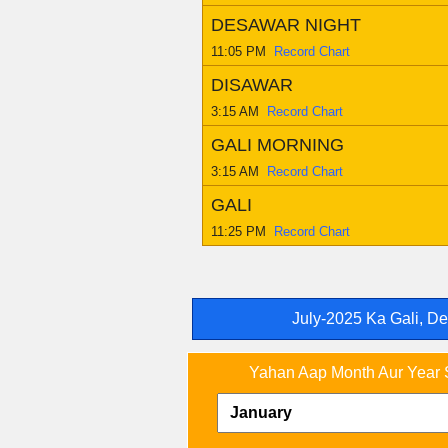
DESAWAR NIGHT
11:05 PM
Record Chart
DISAWAR
3:15 AM
Record Chart
GALI MORNING
3:15 AM
Record Chart
GALI
11:25 PM
Record Chart
July-2025 Ka Gali, D
Yahan Aap Month Aur Year 