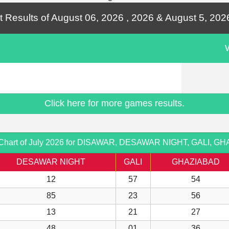
t Results of August 06, 2026 , 2026 & August 5, 202
Click here for more games results.
lt Chart of July 2026 for DISAWAR, DESAWAR NIGHT, GALI,
DESAWAR NIGHT
GALI
GHAZIABAD
12
57
54
85
23
56
13
21
27
48
01
36