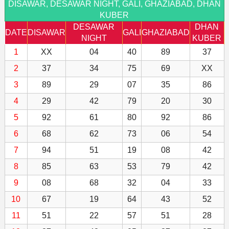
DISAWAR, DESAWAR NIGHT, GALI, GHAZIABAD, DHAN
KUBER
DESAWAR
DHAN
DATE
DISAWAR
GALI
GHAZIABAD
NIGHT
KUBER
1
XX
04
40
89
37
2
37
34
75
69
XX
3
89
29
07
35
86
4
29
42
79
20
30
5
92
61
80
92
86
6
68
62
73
06
54
7
94
51
19
08
42
8
85
63
53
79
42
9
08
68
32
04
33
10
67
19
64
43
52
11
51
22
57
51
28