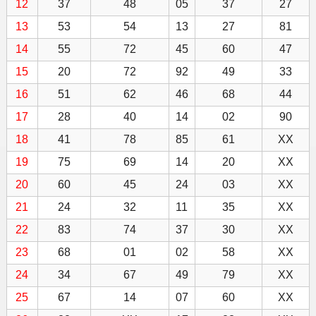
12
37
48
05
37
27
13
53
54
13
27
81
14
55
72
45
60
47
15
20
72
92
49
33
16
51
62
46
68
44
17
28
40
14
02
90
18
41
78
85
61
XX
19
75
69
14
20
XX
20
60
45
24
03
XX
21
24
32
11
35
XX
22
83
74
37
30
XX
23
68
01
02
58
XX
24
34
67
49
79
XX
25
67
14
07
60
XX