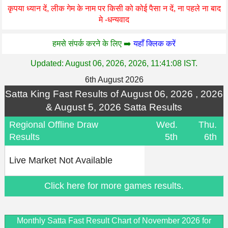
कृपया ध्यान दें, लीक गेम के नाम पर किसी को कोई पैसा न दें, ना पहले ना बाद
मे -धन्यवाद
हमसे संपर्क करने के लिए ➡️
यहाँ क्लिक करें
Updated:
August 06, 2026, 2026, 11:41:08
IST.
6th August 2026
Satta King Fast Results of August 06, 2026 , 2026
& August 5, 2026 Satta Results
Regional Offline Draw
Wed.
Thu.
Results
5th
6th
Live Market Not Available
Click here for more games results.
Monthly Satta Fast Result Chart of November 2026 for