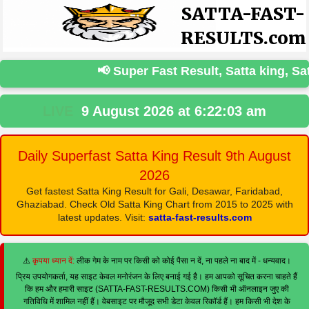
SATTA-FAST-
RESULTS.com
📢 Super Fast Result, Satta king, Satt
LIVE
9 August 2026 at 6:22:03 am
Daily Superfast Satta King Result 9th August
2026
Get fastest
Satta King Result
for
Gali, Desawar, Faridabad,
Ghaziabad
. Check
Old Satta King Chart
from 2015 to 2025 with
latest updates. Visit:
satta-fast-results.com
⚠️
कृपया ध्यान दें:
लीक गेम के नाम पर किसी को कोई पैसा न दें, ना पहले ना बाद में - धन्यवाद।
प्रिय उपयोगकर्ता, यह साइट केवल मनोरंजन के लिए बनाई गई है। हम आपको सूचित करना चाहते हैं
कि हम और हमारी साइट (SATTA-FAST-RESULTS.COM) किसी भी ऑनलाइन जुए की
गतिविधि में शामिल नहीं हैं। वेबसाइट पर मौजूद सभी डेटा केवल रिकॉर्ड हैं। हम किसी भी देश के