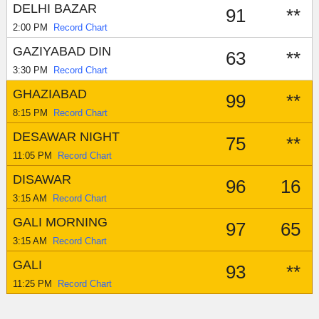
DELHI BAZAR
91
**
2:00 PM
Record Chart
GAZIYABAD DIN
63
**
3:30 PM
Record Chart
GHAZIABAD
99
**
8:15 PM
Record Chart
DESAWAR NIGHT
75
**
11:05 PM
Record Chart
DISAWAR
96
16
3:15 AM
Record Chart
GALI MORNING
97
65
3:15 AM
Record Chart
GALI
93
**
11:25 PM
Record Chart