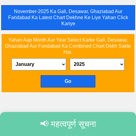
November-2025 Ka Gali, Desawar, Ghaziabad Aur
Faridabad Ka Latest Chart Dekhne Ke Liye Yahan Click
Kariye
Yahan Aap Month Aur Year Select Karke Gali, Desawar,
Ghaziabad Aur Faridabad Ka Combined Chart Dekh Sakte
Hai.
📢 महत्वपूर्ण सूचना