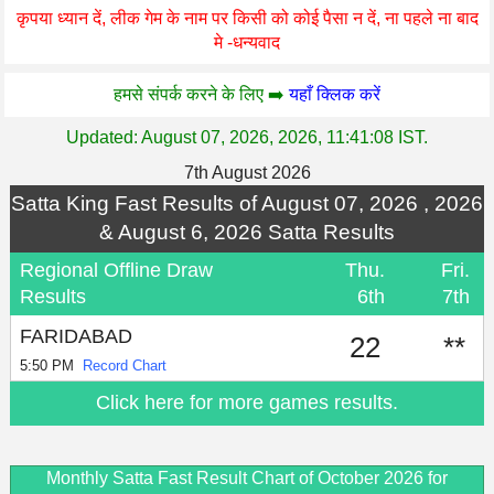
कृपया ध्यान दें, लीक गेम के नाम पर किसी को कोई पैसा न दें, ना पहले ना बाद
मे -धन्यवाद
हमसे संपर्क करने के लिए ➡️
यहाँ क्लिक करें
Updated:
August 07, 2026, 2026, 11:41:08
IST.
7th August 2026
Satta King Fast Results of August 07, 2026 , 2026
& August 6, 2026 Satta Results
Regional Offline Draw
Thu.
Fri.
Results
6th
7th
FARIDABAD
22
**
5:50 PM
Record Chart
Click here for more games results.
Monthly Satta Fast Result Chart of October 2026 for