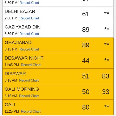
3:30 PM
Record Chart
DELHI BAZAR
61
**
2:00 PM
Record Chart
GAZIYABAD DIN
89
**
3:30 PM
Record Chart
GHAZIABAD
89
**
8:15 PM
Record Chart
DESAWAR NIGHT
44
**
11:05 PM
Record Chart
DISAWAR
51
83
3:15 AM
Record Chart
GALI MORNING
50
33
3:15 AM
Record Chart
GALI
80
**
11:25 PM
Record Chart