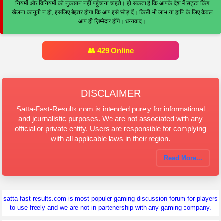
नियमों और विनियमों को नुकसान नहीं पहुँचाना चाहते। हो सकता है कि आपके देश में सट्टा किंग
खेलना कानूनी न हो, इसलिए बेहतर होगा कि आप इसे छोड़ दें। किसी भी लाभ या हानि के लिए केवल
आप ही ज़िम्मेदार होंगे। धन्यवाद।
👥
429
Online
DISCLAIMER
Satta-Fast-Results.com is intended purely for informational
and journalistic purposes. We are not associated with any
official or private entity. Users are responsible for complying
with all applicable laws in their region.
Read More...
satta-fast-results.com is most populer gaming discussion forum for players
to use freely and we are not in partenership with any gaming company.