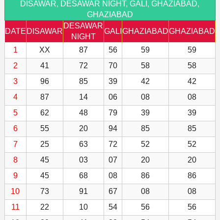
DISAWAR, DESAWAR NIGHT, GALI, GHAZIABAD,
GHAZIABAD
DESAWAR
DATE
DISAWAR
GALI
GHAZIABAD
GHAZIABAD
NIGHT
1
XX
87
56
59
59
2
41
72
70
58
58
3
96
85
39
42
42
4
87
14
06
08
08
5
62
48
79
39
39
6
55
20
94
85
85
7
25
63
72
52
52
8
45
03
07
20
20
9
45
68
08
86
86
10
73
91
67
08
08
11
22
10
54
56
56