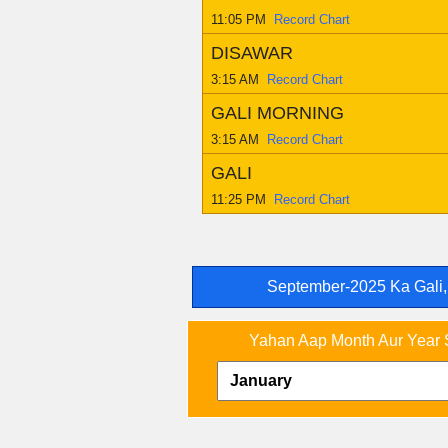
11:05 PM
Record Chart
DISAWAR
3:15 AM
Record Chart
GALI MORNING
3:15 AM
Record Chart
GALI
11:25 PM
Record Chart
September-2025 Ka Gali,
Yahan Aap Month Aur Year 