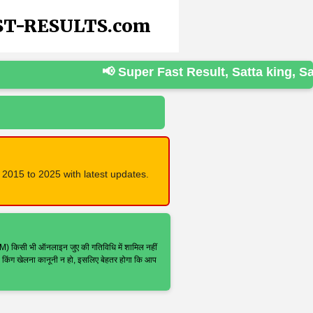
ST-RESULTS.com
📢 Super Fast Result, Satta king, Satta
2015 to 2025 with latest updates.
 किसी भी ऑनलाइन जुए की गतिविधि में शामिल नहीं
्टा किंग खेलना कानूनी न हो, इसलिए बेहतर होगा कि आप