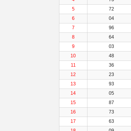
5
72
6
04
7
96
8
64
9
03
10
48
11
36
12
23
13
93
14
05
15
87
16
73
17
63
18
09