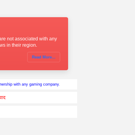
are not associated with any
ws in their region.
Read More...
tenership with any gaming company.
यवाद