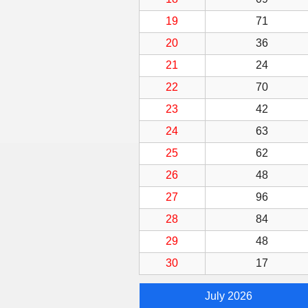
19
71
20
36
21
24
22
70
23
42
24
63
25
62
26
48
27
96
28
84
29
48
30
17
July 2026