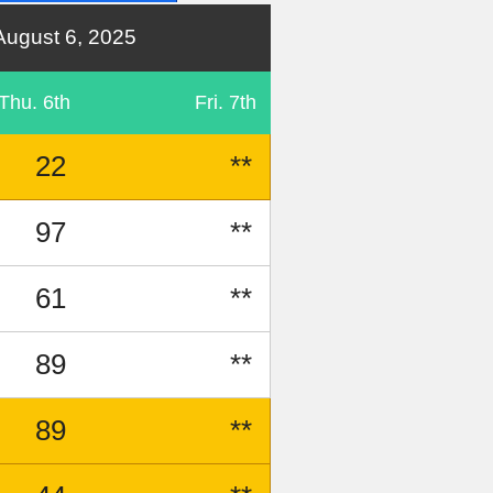
 August 6, 2025
Thu. 6th
Fri. 7th
22
**
97
**
61
**
89
**
89
**