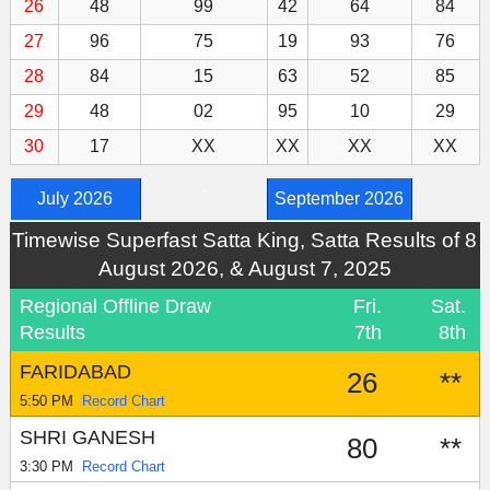
26
48
99
42
64
84
27
96
75
19
93
76
28
84
15
63
52
85
29
48
02
95
10
29
30
17
XX
XX
XX
XX
-
July 2026
September 2026
Timewise Superfast Satta King, Satta Results of 8
August 2026, & August 7, 2025
Regional Offline Draw
Fri.
Sat.
Results
7th
8th
FARIDABAD
26
**
5:50 PM
Record Chart
SHRI GANESH
80
**
3:30 PM
Record Chart