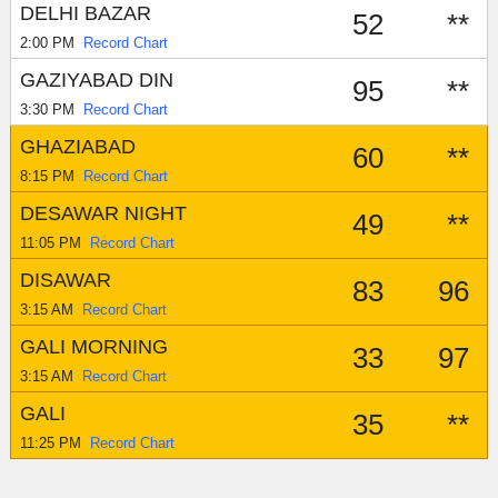
DELHI BAZAR
52
**
2:00 PM
Record Chart
GAZIYABAD DIN
95
**
3:30 PM
Record Chart
GHAZIABAD
60
**
8:15 PM
Record Chart
DESAWAR NIGHT
49
**
11:05 PM
Record Chart
DISAWAR
83
96
3:15 AM
Record Chart
GALI MORNING
33
97
3:15 AM
Record Chart
GALI
35
**
11:25 PM
Record Chart