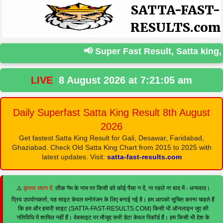
SATTA-FAST-
RESULTS.com
📢 Super Fast Result, Satta king, 
LIVE
8 August 2026 at 7:21:06 am
Daily Superfast Satta King Result 8th August
2026
Get fastest
Satta King Result
for
Gali, Desawar, Faridabad,
Ghaziabad
. Check
Old Satta King Chart
from 2015 to 2025 with
latest updates. Visit:
satta-fast-results.com
⚠️
कृपया ध्यान दें:
लीक गेम के नाम पर किसी को कोई पैसा न दें, ना पहले ना बाद में - धन्यवाद।
प्रिय उपयोगकर्ता, यह साइट केवल मनोरंजन के लिए बनाई गई है। हम आपको सूचित करना चाहते हैं
कि हम और हमारी साइट (SATTA-FAST-RESULTS.COM) किसी भी ऑनलाइन जुए की
गतिविधि में शामिल नहीं हैं। वेबसाइट पर मौजूद सभी डेटा केवल रिकॉर्ड हैं। हम किसी भी देश के