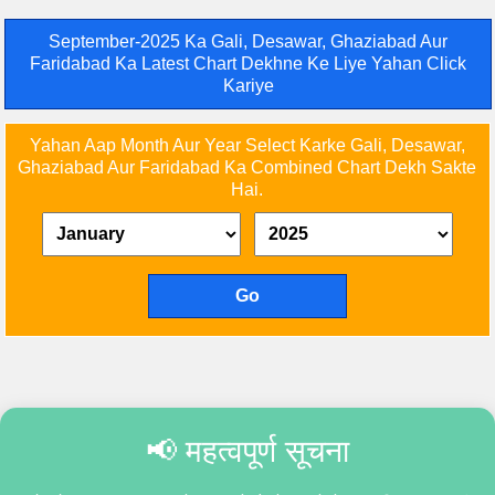
September-2025 Ka Gali, Desawar, Ghaziabad Aur
Faridabad Ka Latest Chart Dekhne Ke Liye Yahan Click
Kariye
Yahan Aap Month Aur Year Select Karke Gali, Desawar,
Ghaziabad Aur Faridabad Ka Combined Chart Dekh Sakte
Hai.
📢 महत्वपूर्ण सूचना