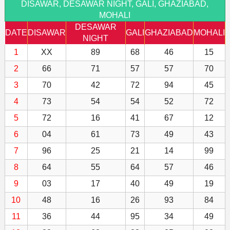
DISAWAR, DESAWAR NIGHT, GALI, GHAZIABAD,
MOHALI
DESAWAR
DATE
DISAWAR
GALI
GHAZIABAD
MOHALI
NIGHT
1
XX
89
68
46
15
2
66
71
57
57
70
3
70
42
72
94
45
4
73
54
54
52
72
5
72
16
41
67
12
6
04
61
73
49
43
7
96
25
21
14
99
8
64
55
64
57
46
9
03
17
40
49
19
10
48
16
26
93
84
11
36
44
95
34
49